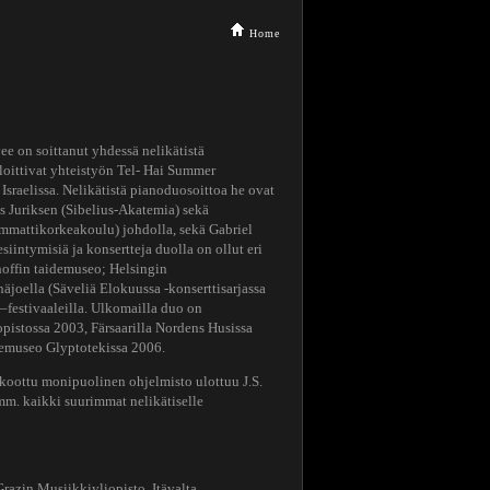
Home
e on soittanut yhdessä nelikätistä
loittivat yhteistyön Tel- Hai Summer
 Israelissa. Nelikätistä pianoduosoittoa he ovat
s Juriksen (Sibelius-Akatemia) sekä
 ammattikorkeakoulu) johdolla, sekä Gabriel
siintymisiä ja konsertteja duolla on ollut eri
offin taidemuseo; Helsingin
joella (Säveliä Elokuussa -konserttisarjassa
festivaaleilla. Ulkomailla duo on
opistossa 2003, Färsaarilla Nordens Husissa
emuseo Glyptotekissa 2006.
 koottu monipuolinen ohjelmisto ulottuu J.S.
mm. kaikki suurimmat nelikätiselle
n Musiikkiyliopisto, Itävalta