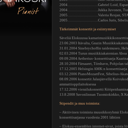
2004…………………….Gabriel Loid, Espanja,
Pianist
2004…………………….Jukka Juvonen, Tu
2005…………………….Valeria Resjan, ST
2005…………………….Carlos Juris, Sibeliu
Tärkeimmät konsertit ja esiintymiset
Säveliä Elokuussa kamarimusiikkikonserttis
23.06.2003 Itävalta, Grazin Musiikkiakatem
31.01.2004 Sinebrychoffin taidemuseo, Hel
02.03.2004 Turun musiikkiakatemian Aboa N
09.09.2004 Aetherius- konserttisarja Kaarin
28.10.2004 Färsaaret, Tórshavn, Pohjolan ta
17.12.2005 Helsingin AMK:n konserttisarja
03.12.2006 PianoMozartFest, Sibelius-Akat
08.09.2006 konsertit Jalasjärvellä Koivukod
ammattioppilaitoksessa
17.12.2006 vierailukonsertti Kööpenhamina
13.8.2008 Savonlinnan Tuomiokirkko, X Ke
Stipendit ja muu toiminta:
– Aktiivinen toiminta muusikkoryhmä Eloku
konserttisarjassa vuodesta 2001 lähtien
– Elokuu-ensemblen internet-sivut, joista l