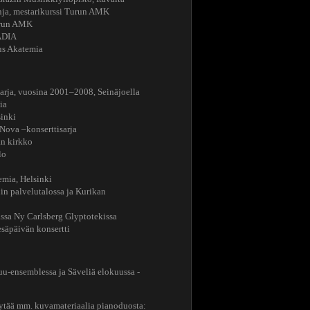
 mestarikurssi Turun AMK
run AMK
ADIA
s Akatemia
arja, vuosina 2001–2008, Seinäjoella
ia
sinki
ova –konserttisarja
an kirkko
lo
emia, Helsinki
in palvelutalossa ja Kurikan
ssa Ny Carlsberg Glyptotekissa
säpäivän konsertti
u-ensemblessa ja Säveliä elokuussa -
öytää mm. kuvamateriaalia pianoduosta: