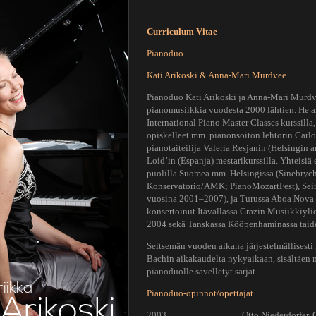
Curriculum Vitae
Pianoduo
Kati Arikoski & Anna-Mari Murdvee
Pianoduo Kati Arikoski ja Anna-Mari Murdve
pianomusiikkia vuodesta 2000 lähtien. He a
International Piano Master Classes kurssilla,
opiskelleet mm. pianonsoiton lehtorin Carlo
pianotaiteilija Valeria Resjanin (Helsingin
Loid’in (Espanja) mestarikurssilla. Yhteisiä e
puolilla Suomea mm. Helsingissä (Sinebrych
Konservatorio/AMK; PianoMozartFest), Seinä
vuosina 2001–2007), ja Turussa Aboa Nova –
konsertoinut Itävallassa Grazin Musiikkiyli
2004 sekä Tanskassa Kööpenhaminassa taid
Seitsemän vuoden aikana järjestelmällisesti
Bachin aikakaudelta nykyaikaan, sisältäen 
pianoduolle sävelletyt sarjat.
riikka
Pianoduo-opinnot/opettajat
Arikoski
2003…………………….Otto Niederdorfer, Grazi